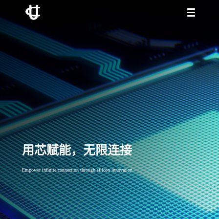
用芯赋能，无限连接
Empower infinite connection through silicon innovation